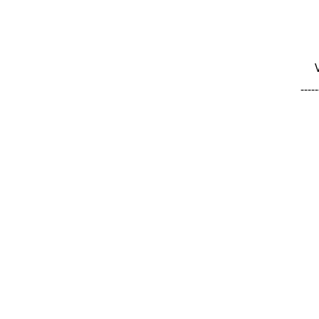
-----