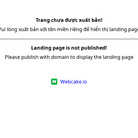
Trang chưa được xuất bản!
Vui lòng xuất bản với tên miền riêng để hiển thị landing pag
-----------------------------------------------------------------------------------------
Landing page is not published!
Please publish with domain to display the landing page
Webcake.io