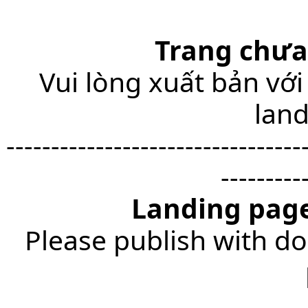
Trang chưa
Vui lòng xuất bản với
lan
---------------------------------
---------
Landing page
Please publish with do