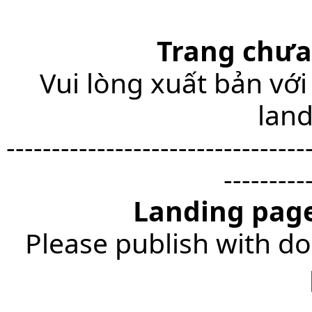
Trang chưa
Vui lòng xuất bản với
lan
---------------------------------
---------
Landing page
Please publish with do