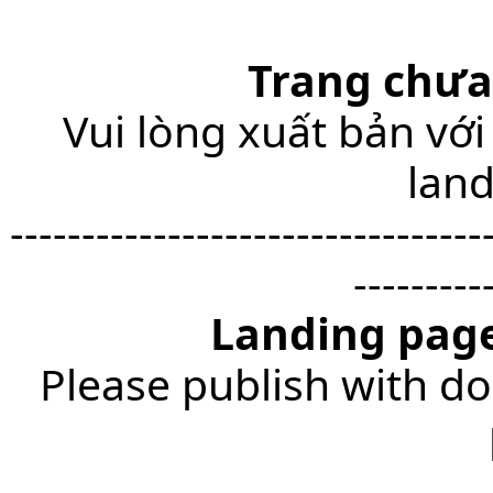
Trang chưa
Vui lòng xuất bản với
lan
---------------------------------
---------
Landing page
Please publish with do