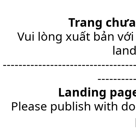
Trang chưa
Vui lòng xuất bản với
lan
---------------------------------
---------
Landing page
Please publish with do