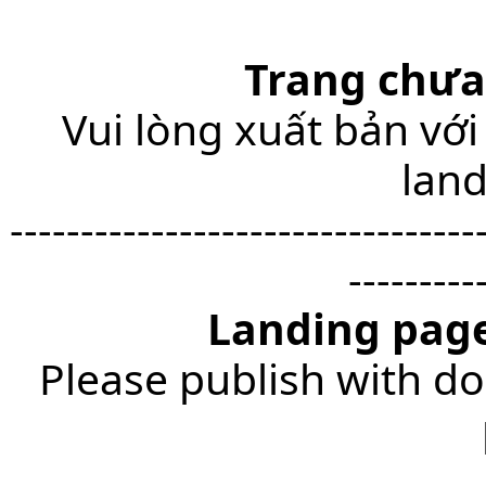
Trang chưa
Vui lòng xuất bản với
lan
---------------------------------
---------
Landing page
Please publish with do