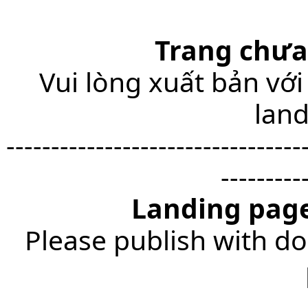
Trang chưa
Vui lòng xuất bản với
lan
---------------------------------
---------
Landing page
Please publish with do