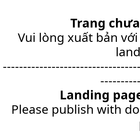
Trang chưa
Vui lòng xuất bản với
lan
---------------------------------
---------
Landing page
Please publish with do