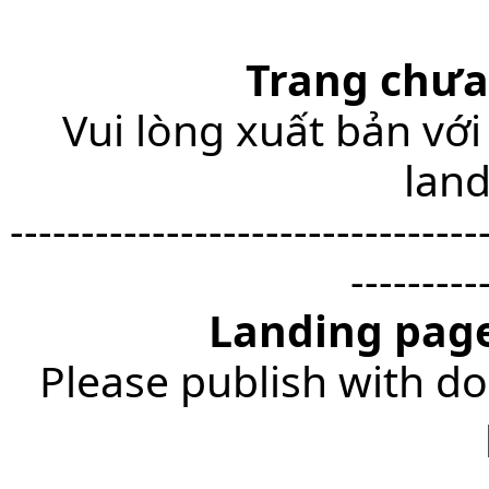
Trang chưa
Vui lòng xuất bản với
lan
---------------------------------
---------
Landing page
Please publish with do