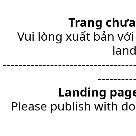
Trang chưa
Vui lòng xuất bản với
lan
---------------------------------
---------
Landing page
Please publish with do