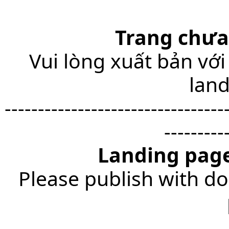
Trang chưa
Vui lòng xuất bản với
lan
---------------------------------
---------
Landing page
Please publish with do