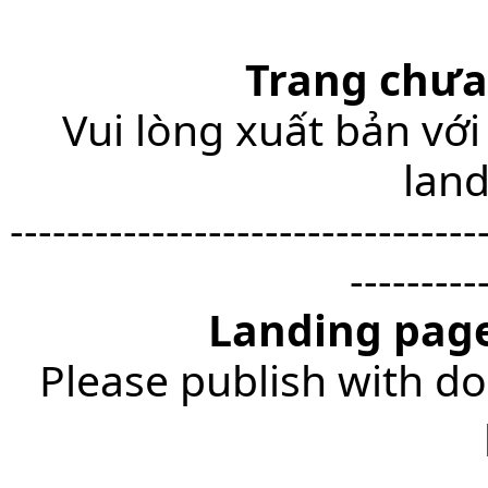
Trang chưa
Vui lòng xuất bản với
lan
---------------------------------
---------
Landing page
Please publish with do