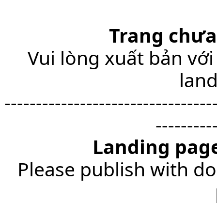
Trang chưa
Vui lòng xuất bản với
lan
---------------------------------
---------
Landing page
Please publish with do