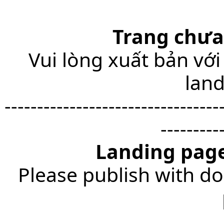
Trang chưa
Vui lòng xuất bản với
lan
---------------------------------
---------
Landing page
Please publish with do