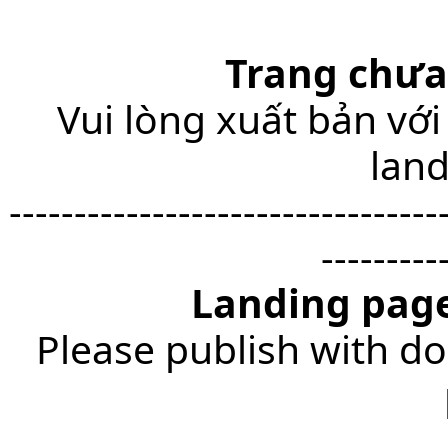
Trang chưa
Vui lòng xuất bản với
lan
---------------------------------
---------
Landing page
Please publish with do