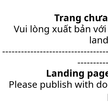
Trang chưa
Vui lòng xuất bản với
lan
---------------------------------
---------
Landing page
Please publish with do