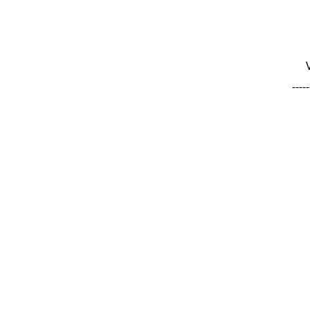
-----