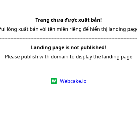
Trang chưa được xuất bản!
Vui lòng xuất bản với tên miền riêng để hiển thị landing pag
-----------------------------------------------------------------------------------------
Landing page is not published!
Please publish with domain to display the landing page
Webcake.io