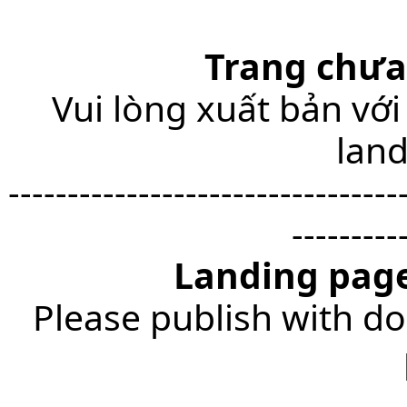
Trang chưa
Vui lòng xuất bản với
lan
---------------------------------
---------
Landing page
Please publish with do