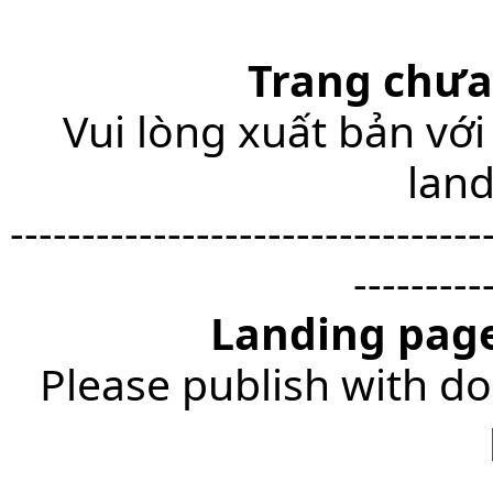
Trang chưa
Vui lòng xuất bản với
lan
---------------------------------
---------
Landing page
Please publish with do