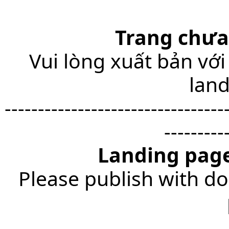
Trang chưa
Vui lòng xuất bản với
lan
---------------------------------
---------
Landing page
Please publish with do