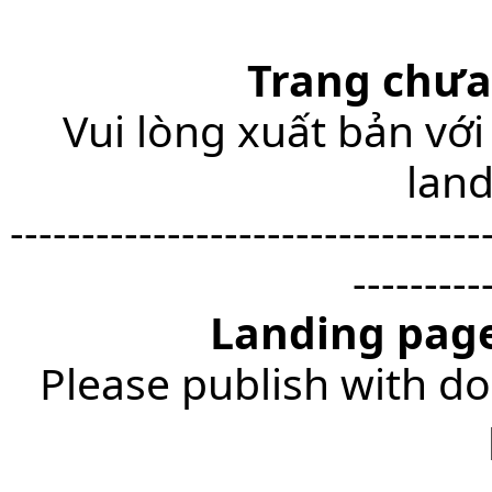
Trang chưa
Vui lòng xuất bản với
lan
---------------------------------
---------
Landing page
Please publish with do