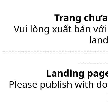
Trang chưa
Vui lòng xuất bản với
lan
---------------------------------
---------
Landing page
Please publish with do