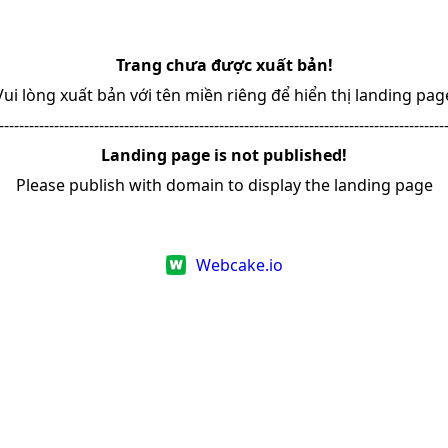
Trang chưa được xuất bản!
Vui lòng xuất bản với tên miền riêng để hiển thị landing pag
-----------------------------------------------------------------------------------------
Landing page is not published!
Please publish with domain to display the landing page
Webcake.io