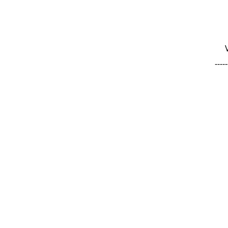
-----