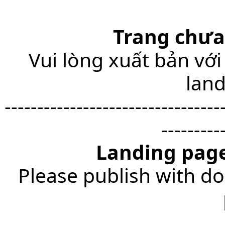
Trang chưa
Vui lòng xuất bản với
lan
---------------------------------
---------
Landing page
Please publish with do