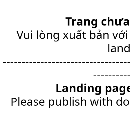
Trang chưa
Vui lòng xuất bản với
lan
---------------------------------
---------
Landing page
Please publish with do