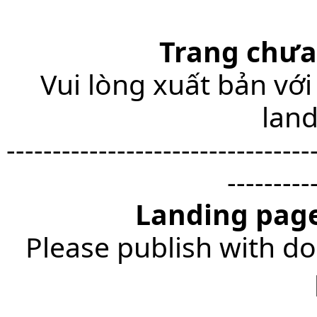
Trang chưa
Vui lòng xuất bản với
lan
---------------------------------
---------
Landing page
Please publish with do