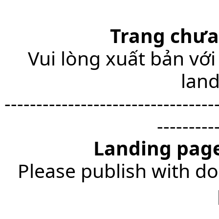
Trang chưa
Vui lòng xuất bản với
lan
---------------------------------
---------
Landing page
Please publish with do