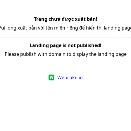
Trang chưa được xuất bản!
Vui lòng xuất bản với tên miền riêng để hiển thị landing pag
-----------------------------------------------------------------------------------------
Landing page is not published!
Please publish with domain to display the landing page
Webcake.io