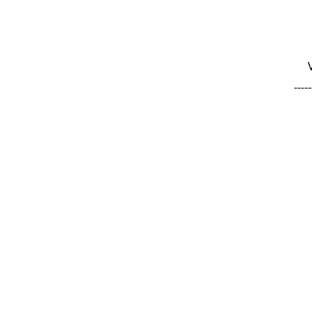
-----