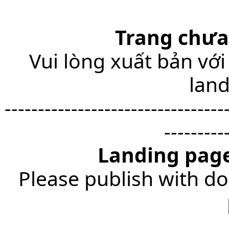
Trang chưa
Vui lòng xuất bản với
lan
---------------------------------
---------
Landing page
Please publish with do