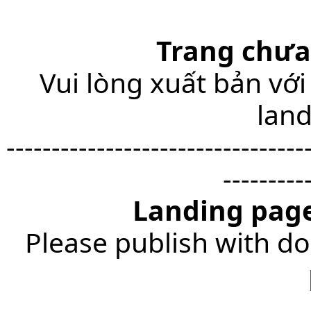
Trang chưa
Vui lòng xuất bản với
lan
---------------------------------
---------
Landing page
Please publish with do