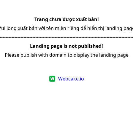
Trang chưa được xuất bản!
Vui lòng xuất bản với tên miền riêng để hiển thị landing pag
-----------------------------------------------------------------------------------------
Landing page is not published!
Please publish with domain to display the landing page
Webcake.io