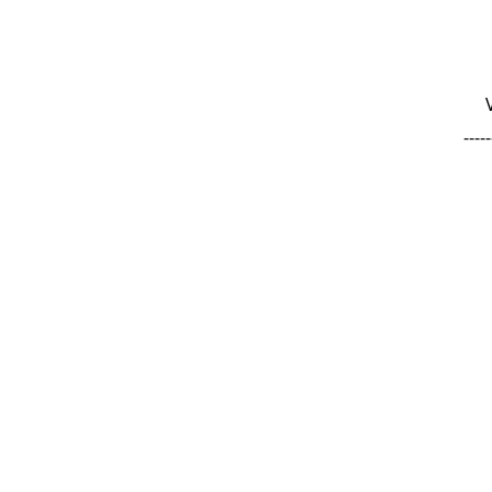
-----