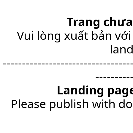
Trang chưa
Vui lòng xuất bản với
lan
---------------------------------
---------
Landing page
Please publish with do