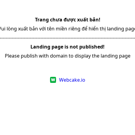
Trang chưa được xuất bản!
Vui lòng xuất bản với tên miền riêng để hiển thị landing pag
-----------------------------------------------------------------------------------------
Landing page is not published!
Please publish with domain to display the landing page
Webcake.io