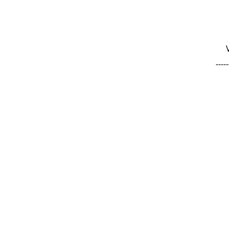
-----