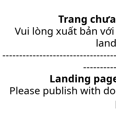
Trang chưa
Vui lòng xuất bản với
lan
---------------------------------
---------
Landing page
Please publish with do