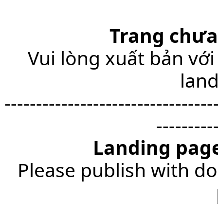
Trang chưa
Vui lòng xuất bản với
lan
---------------------------------
---------
Landing page
Please publish with do