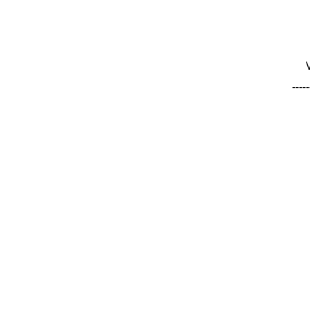
-----