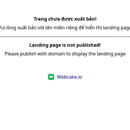
Trang chưa được xuất bản!
Vui lòng xuất bản với tên miền riêng để hiển thị landing pag
-----------------------------------------------------------------------------------------
Landing page is not published!
Please publish with domain to display the landing page
Webcake.io