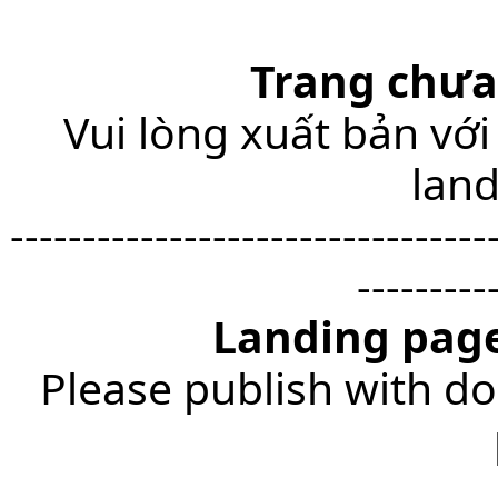
Trang chưa
Vui lòng xuất bản với
lan
---------------------------------
---------
Landing page
Please publish with do