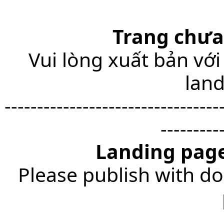
Trang chưa
Vui lòng xuất bản với
lan
---------------------------------
---------
Landing page
Please publish with do