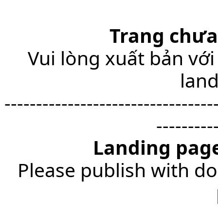
Trang chưa
Vui lòng xuất bản với
lan
---------------------------------
---------
Landing page
Please publish with do