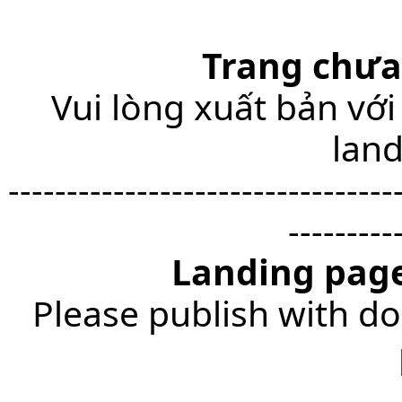
Trang chưa
Vui lòng xuất bản với
lan
---------------------------------
---------
Landing page
Please publish with do