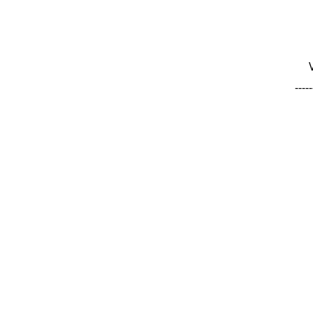
-----