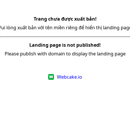
Trang chưa được xuất bản!
Vui lòng xuất bản với tên miền riêng để hiển thị landing pag
-----------------------------------------------------------------------------------------
Landing page is not published!
Please publish with domain to display the landing page
Webcake.io