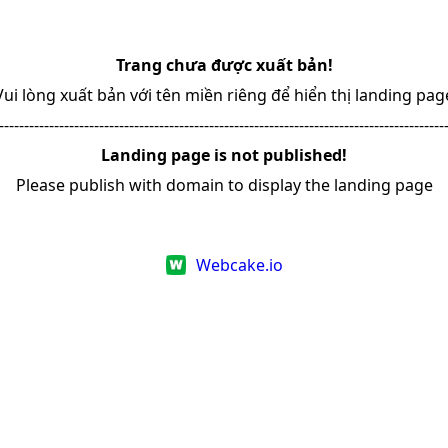
Trang chưa được xuất bản!
Vui lòng xuất bản với tên miền riêng để hiển thị landing pag
-----------------------------------------------------------------------------------------
Landing page is not published!
Please publish with domain to display the landing page
Webcake.io