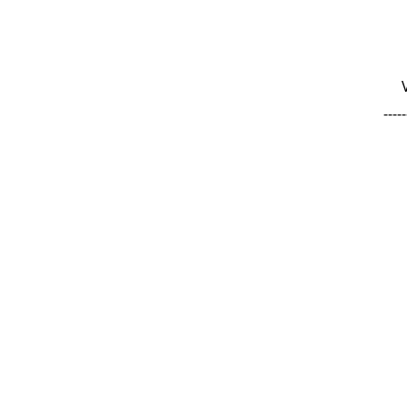
-----