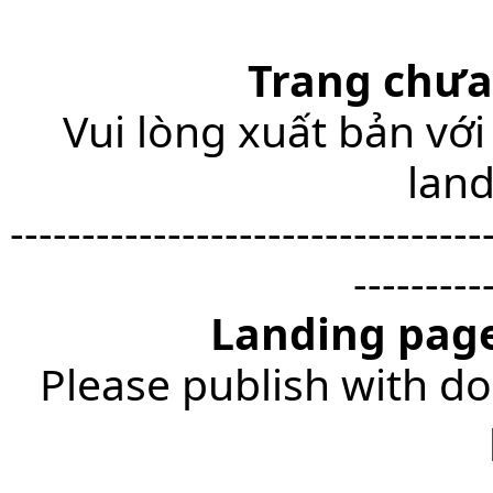
Trang chưa
Vui lòng xuất bản với
lan
---------------------------------
---------
Landing page
Please publish with do