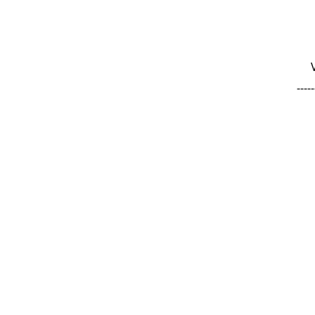
-----