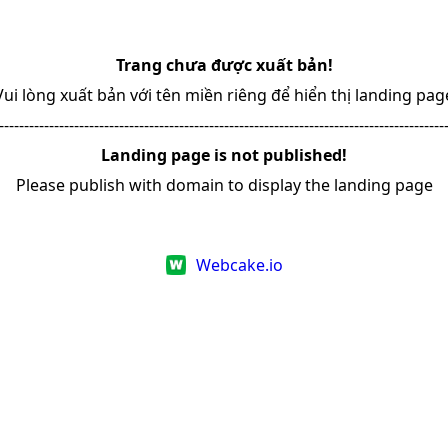
Trang chưa được xuất bản!
Vui lòng xuất bản với tên miền riêng để hiển thị landing pag
-----------------------------------------------------------------------------------------
Landing page is not published!
Please publish with domain to display the landing page
Webcake.io