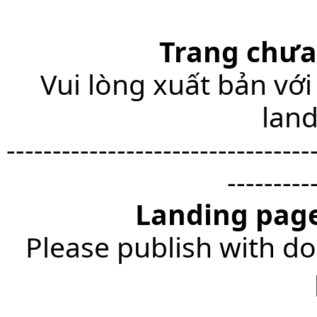
Trang chưa
Vui lòng xuất bản với
lan
---------------------------------
---------
Landing page
Please publish with do