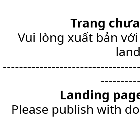
Trang chưa
Vui lòng xuất bản với
lan
---------------------------------
---------
Landing page
Please publish with do