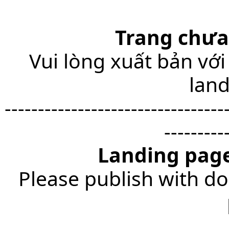
Trang chưa
Vui lòng xuất bản với
lan
---------------------------------
---------
Landing page
Please publish with do