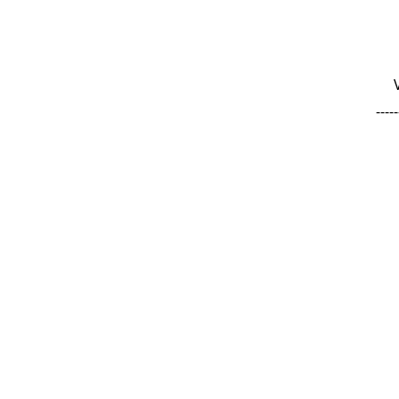
-----