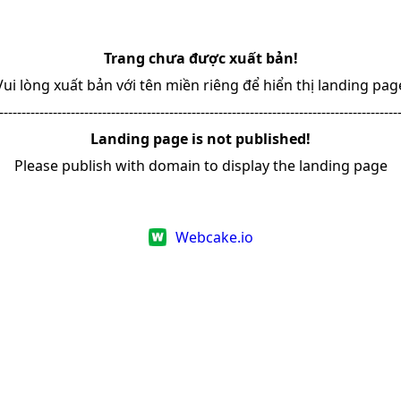
Trang chưa được xuất bản!
Vui lòng xuất bản với tên miền riêng để hiển thị landing pag
-----------------------------------------------------------------------------------------
Landing page is not published!
Please publish with domain to display the landing page
Webcake.io