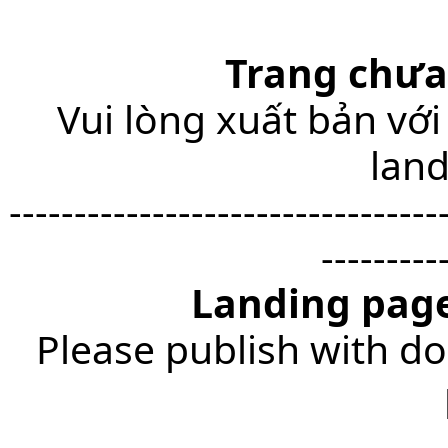
Trang chưa
Vui lòng xuất bản với
lan
---------------------------------
---------
Landing page
Please publish with do