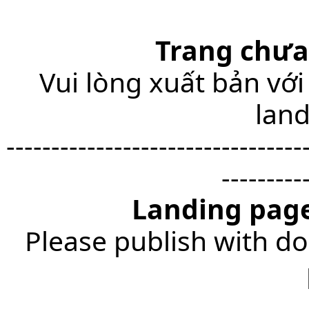
Trang chưa
Vui lòng xuất bản với
lan
---------------------------------
---------
Landing page
Please publish with do